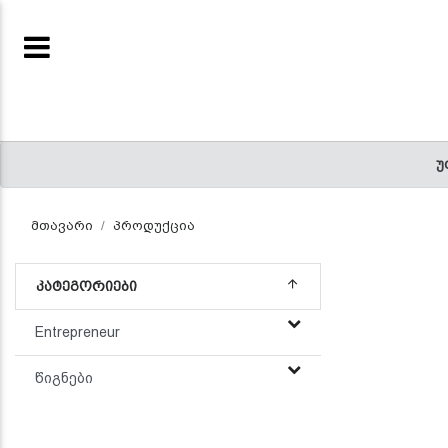
ENTREPRENEUR
(CURRENT)
ᲬᲘᲒᲜᲔᲑᲘ
უ
(CURRENT)
მთავარი
პროდუქცია
ᲙᲐᲢᲔᲒᲝᲠᲘᲔᲑᲘ
Entrepreneur
წიგნები