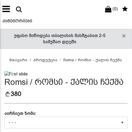
(0)
preneur
ნები
ᲙᲐᲢᲔᲒᲝᲠᲘᲔᲑᲘ
×
უფასო მიწოდება თბილისის მასშტაბით 2-5
სამუშაო დღეში
მთავარი
პროდუქცია
Romsi / რომსი - ქალის ჩექმა
Previous
Next
Romsi / რომსი - ქალის ჩექმა
380
აირჩიეთ ზომა:
▼