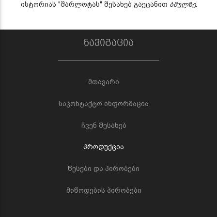
ისტორიას "შარლოტას" შესახებ გაეცანით
ბმულზე
.
ნავიგაცია
მთავარი
საკონტაქტო ინფორმაცია
ჩვენ შესახებ
პროდუქცია
წესები და პირობები
მიწოდების პირობები