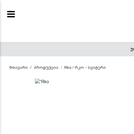
ENTREPRENEUR
(CURRENT)
ᲬᲘᲒᲜᲔᲑᲘ
უ
(CURRENT)
მთავარი
პროდუქცია
Rko / რკო - სვიტერი