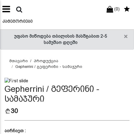
(0)
preneur
ნები
ᲙᲐᲢᲔᲒᲝᲠᲘᲔᲑᲘ
×
უფასო მიწოდება თბილისის მასშტაბით 2-5
სამუშაო დღეში
მთავარი
პროდუქცია
Gepherrini / გეფერინი - სამაჯური
Previous
Next
Gepherrini / გეფერინი -
სამაჯური
30
აირჩიეთ :