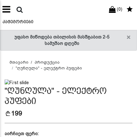
(0)
preneur
ნები
ᲙᲐᲢᲔᲒᲝᲠᲘᲔᲑᲘ
×
უფასო მიწოდება თბილისის მასშტაბით 2-5
სამუშაო დღეში
მთავარი
პროდუქცია
"ღუნღულა" - ელექტრო პუფები
Previous
Next
"ღუნღულა" - ელექტრო
პუფები
199
აირჩიეთ ფერი: