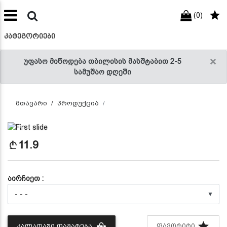
(0)
preneur
ნები
ᲙᲐᲢᲔᲒᲝᲠᲘᲔᲑᲘ
×
უფასო მიწოდება თბილისის მასშტაბით 2-5
სამუშაო დღეში
მთავარი
პროდუქცია
Previous
Next
11.9
აირჩიეთ :
▼
ᲤᲐᲕᲝᲠᲘᲢᲘ
ᲙᲐᲚᲐᲗᲐᲨᲘ ᲓᲐᲛᲐᲢᲔᲑᲐ