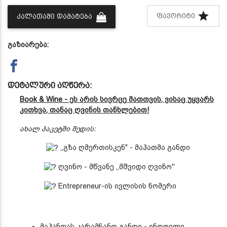
ᲤᲐᲕᲝᲠᲘᲢᲘ
ᲙᲐᲚᲐᲗᲐᲨᲘ ᲓᲐᲛᲐᲢᲔᲑᲐ
გაზიარება:
დეტალური აღწერა:
Book & Wine - ეს არის სივრცე მათთვის, ვისაც უყვარს
კითხვა, თანაც ღვინის თანხლებით!
ახალ პაკეტში შედის:
,,გზა ღმერთისკენ" - მაჰათმა განდი
ღვინო - მწვანე ,,მშვიდი ღვინო''
Entrepreneur-ის ივლისის ნომერი
მაჰანდას კარამჩანდ განდი - ინდოელი