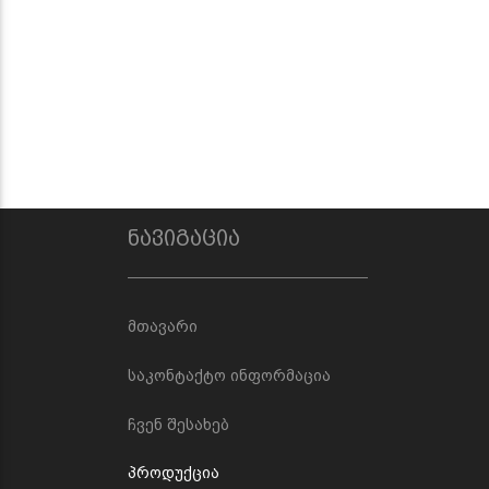
ნავიგაცია
მთავარი
საკონტაქტო ინფორმაცია
ჩვენ შესახებ
პროდუქცია