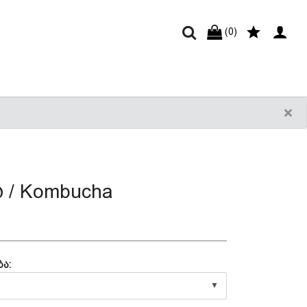
(0)
×
 / Kombucha
ა:
▼