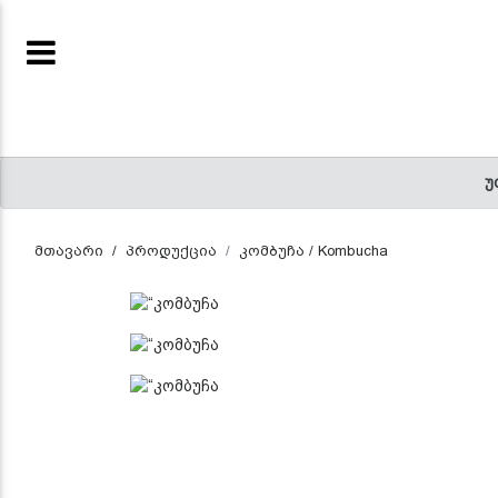
ENTREPRENEUR
(CURRENT)
ᲬᲘᲒᲜᲔᲑᲘ
უ
(CURRENT)
მთავარი
პროდუქცია
კომბუჩა / Kombucha