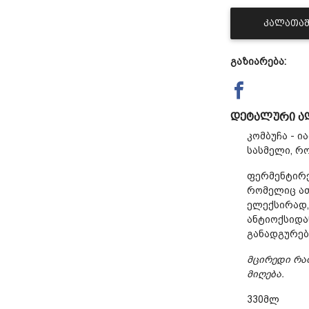
ᲙᲐᲚᲐᲗᲐᲨ
გაზიარება:
დეტალური ა
კომბუჩა - 
სასმელი, რ
ფერმენტირე
რომელიც ათ
ელექსირად, 
ანტიოქსიდა
განადგურებ
მცირედი რა
მიღება.
330მლ