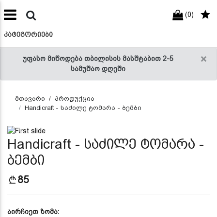
(0)
preneur
ნები
ᲙᲐᲢᲔᲒᲝᲠᲘᲔᲑᲘ
×
უფასო მიწოდება თბილისის მასშტაბით 2-5
სამუშაო დღეში
მთავარი
პროდუქცია
Handicraft - საძილე ტომარა - ბემბი
Previous
Next
Handicraft - საძილე ტომარა -
ბემბი
85
აირჩიეთ ზომა: