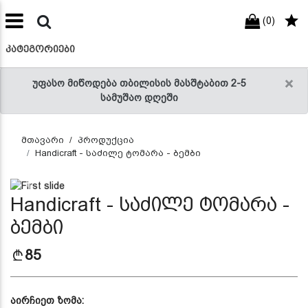
(0)
preneur
ნები
ᲙᲐᲢᲔᲒᲝᲠᲘᲔᲑᲘ
×
უფასო მიწოდება თბილისის მასშტაბით 2-5
სამუშაო დღეში
მთავარი
პროდუქცია
Handicraft - საძილე ტომარა - ბემბი
Previous
Next
Handicraft - საძილე ტომარა -
ბემბი
85
აირჩიეთ ზომა: