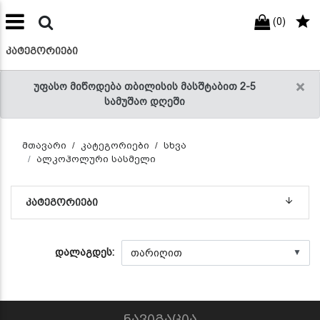
(0)
preneur
ნები
ᲙᲐᲢᲔᲒᲝᲠᲘᲔᲑᲘ
×
უფასო მიწოდება თბილისის მასშტაბით 2-5
სამუშაო დღეში
მთავარი
კატეგორიები
სხვა
ალკოჰოლური სასმელი
ᲙᲐᲢᲔᲒᲝᲠᲘᲔᲑᲘ
დალაგდეს:
▼
ნავიგაცია